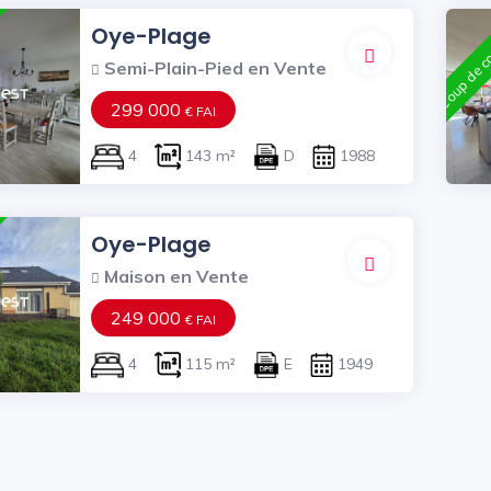
Coup de co
Oye-Plage
Semi-Plain-Pied en Vente
299 000
€ FAI
4
143 m²
D
1988
Oye-Plage
Maison en Vente
249 000
€ FAI
4
115 m²
E
1949