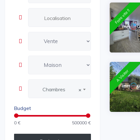
Faire vite !!
A Visiter
Chambres
×
Budget
0 €
500000 €