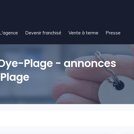
L'agence
Devenir franchisé
Vente à terme
Presse
 Oye-Plage - annonces
-Plage