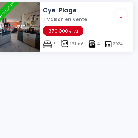
eur assuré
Oye-Plage
Maison en Vente
370 000
€ FAI
3
131 m²
A
2024