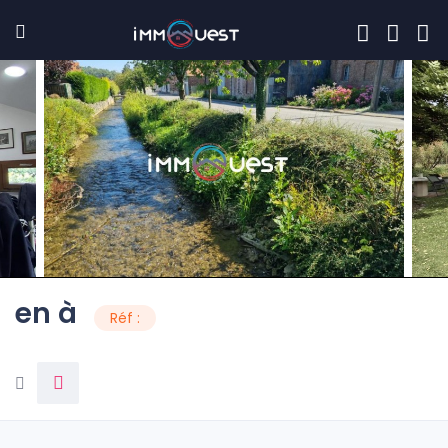
en à
Réf :